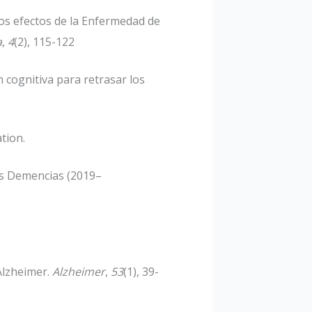
 los efectos de la Enfermedad de
a
,
4
(2), 115-122
n cognitiva para retrasar los
tion.
ras Demencias (2019–
 Alzheimer.
Alzheimer
,
53
(1), 39-